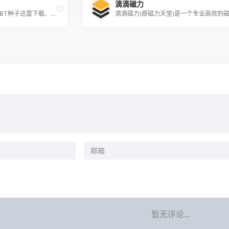
滴滴磁力
BT联盟提供1080P高清电影BT种子迅雷下载、美剧BT种子迅雷下载，美剧、国产剧、日韩剧、港台剧等均支持手机在线观看，是您的迅雷下载磁力天堂。
暂无评论...