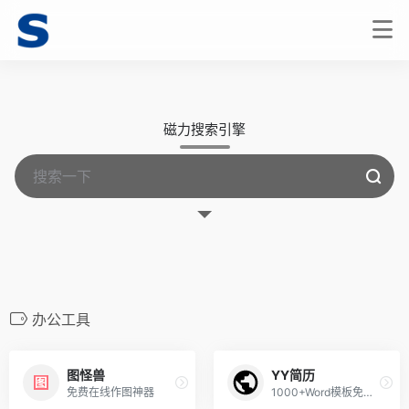
磁力搜索引擎
办公工具
图怪兽
YY简历
免费在线作图神器
1000+Word模板免费下载