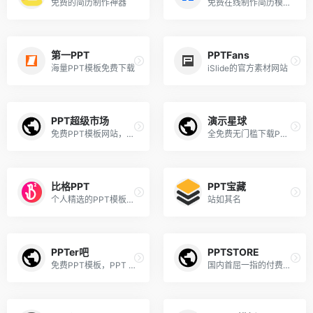
免费的简历制作神器
免费在线制作简历模板下载官网
第一PPT
PPTFans
海量PPT模板免费下载
iSlide的官方素材网站
PPT超级市场
演示星球
免费PPT模板网站，资源挺多的
全免费无门槛下载PPT模板
比格PPT
PPT宝藏
个人精选的PPT模板网站
站如其名
PPTer吧
PPTSTORE
免费PPT模板，PPT 素材&amp;定制
国内首屈一指的付费PPT模板网站