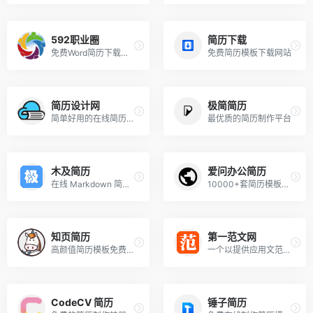
592职业圈
简历下载
免费Word简历下载网站
免费简历模板下载网站
简历设计网
极简简历
简单好用的在线简历制作工具
最优质的简历制作平台
木及简历
爱问办公简历
在线 Markdown 简历制作工具
10000+套简历模板免费下载
知页简历
第一范文网
高颜值简历模板免费下载平台
一个以提供应用文范文、作文、教案、试题等实用性资料为主的网站
CodeCV 简历
锤子简历