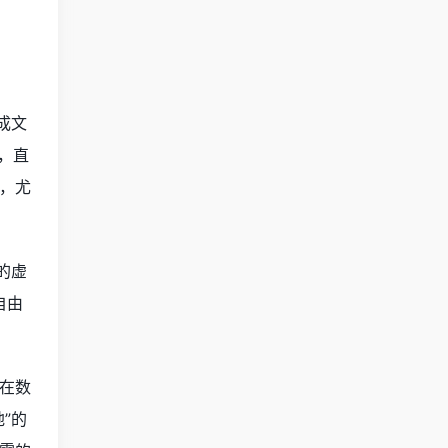
成文
，直
，尤
的虚
自由
在数
”的