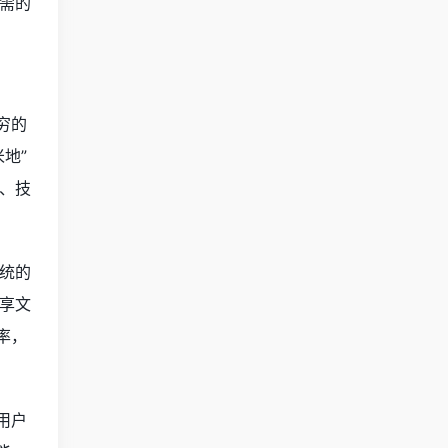
需的
穷的
地”
、技
统的
享文
率，
用户