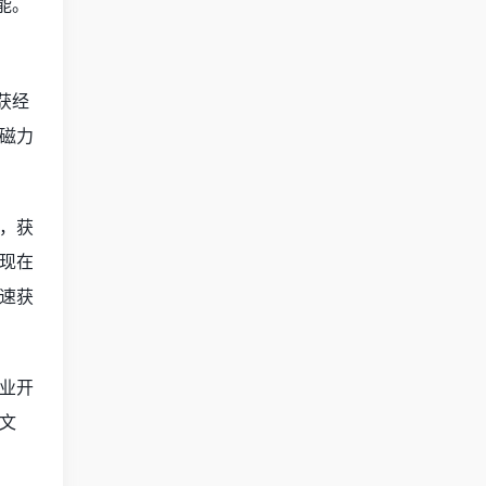
能。
获经
磁力
，获
现在
速获
业开
文