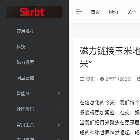
首页
blog
关于
常用推荐
科技
磁力链接玉米地
米”
磁力搜索
网盘云储
资讯
2年前 (2025)
智能AI
在信息化的今天，我们每个
社区资讯
系变得更加紧密，社交、娱
当我们把目光聚焦在更深层
常用工具
般的神秘世界悄然崛起，成