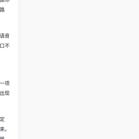
路
语音
口不
一项
出现
定
来。
居、