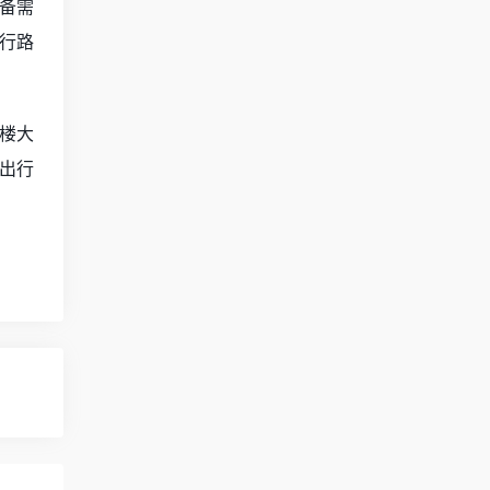
备需
行路
楼大
出行