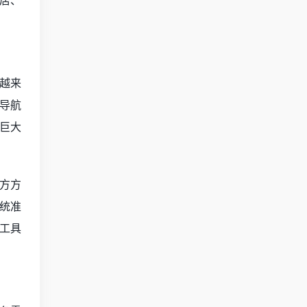
越来
导航
巨大
方方
统准
工具