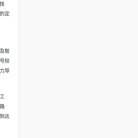
技
的定
及智
号较
力导
工
路
到达