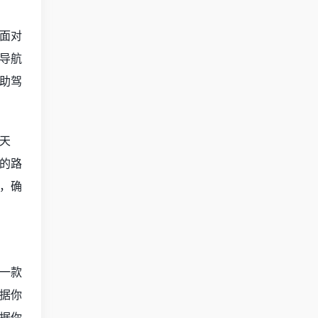
面对
导航
助驾
天
的路
，确
一款
据你
据你