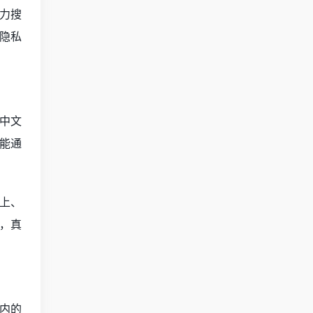
力搜
隐私
中文
能通
上、
，真
内的