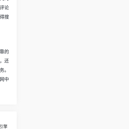
评论
得搜
靠的
，还
务。
网中
索引擎