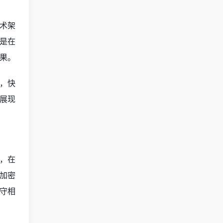
术架
是在
果。
，快
展现
，在
加密
守相