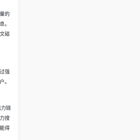
量的
息。
文
磁
过强
户。
磁力链
力搜
能得