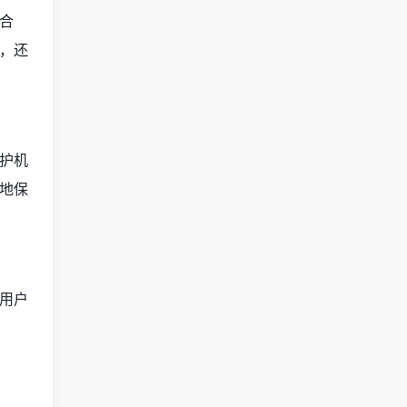
合
，还
护机
地保
用户