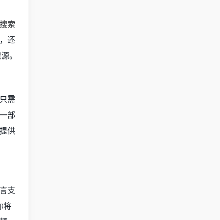
搜索
，还
资源。
只需
一部
提供
言支
你将