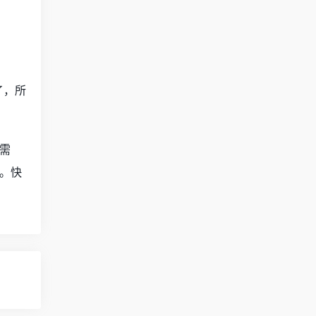
了，所
需
。快