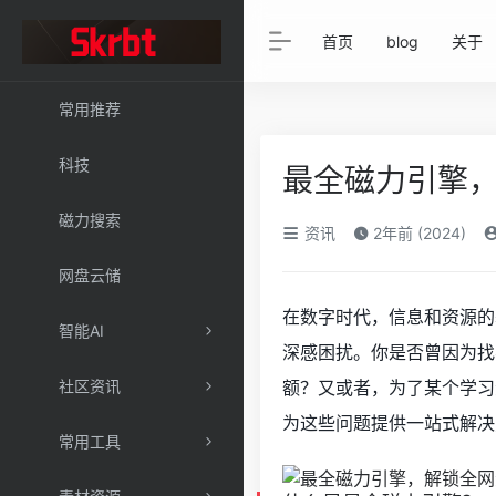
首页
blog
关于
常用推荐
科技
最全磁力引擎
磁力搜索
资讯
2年前 (2024)
网盘云储
在数字时代，信息和资源的
智能AI
深感困扰。你是否曾因为找
社区资讯
额？又或者，为了某个学习
为这些问题提供一站式解决
常用工具