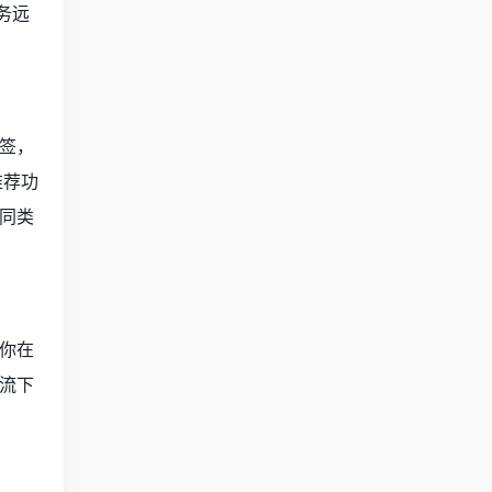
务远
签，
推荐功
同类
你在
流下