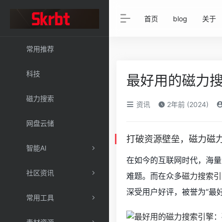
首页
blog
关于
常用推荐
科技
最好用的磁力
磁力搜索
资讯
2年前 (2024)
网盘云储
打破资源壁垒，磁力磁
智能AI
在如今的互联网时代，海量
社区资讯
难题。而在众多
磁力搜索引
深受用户好评，被誉为“最
常用工具