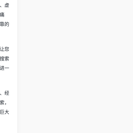
、虚
痛
靠的
让您
搜索
进一
、经
索，
巨大