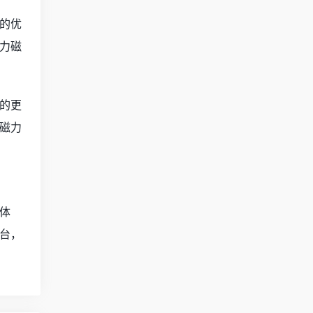
的优
力磁
的更
磁力
体
台，