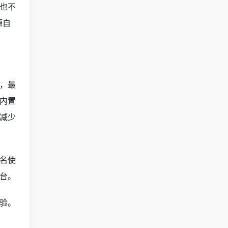
也不
源自
，最
内置
减少
名使
台。
验。