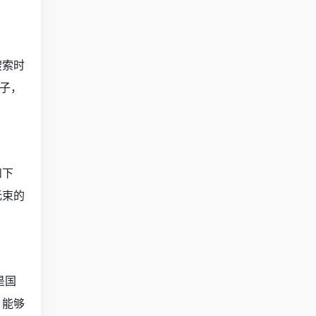
搜索时
子，
和下
无束的
是国
，能够