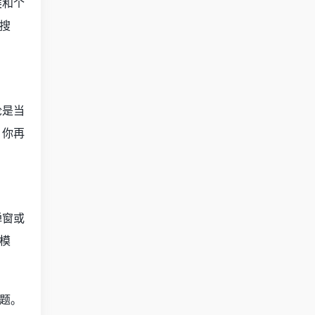
类和个
搜
论是当
。你再
弹窗或
模
题。