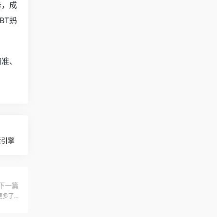
务，成
BT蚂
精准、
索引擎
下一篇
多了...