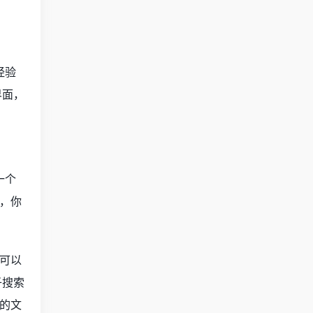
经验
界面，
一个
，你
可以
子搜索
的文