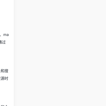
、ma
通过
录和搜
资源时