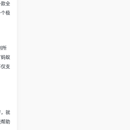
一款全
一个极
到所
T蚂蚁
不仅支
字，就
能帮助