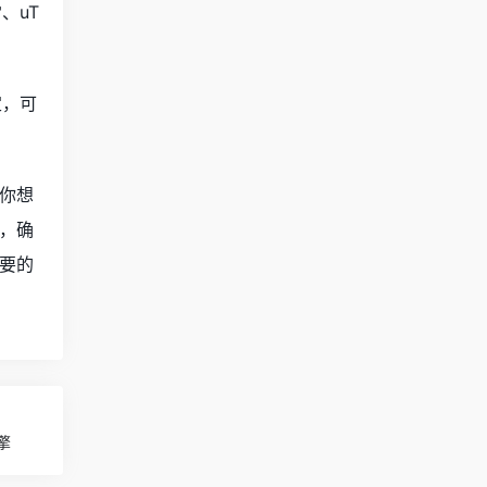
、uT
定，可
你想
，确
要的
擎