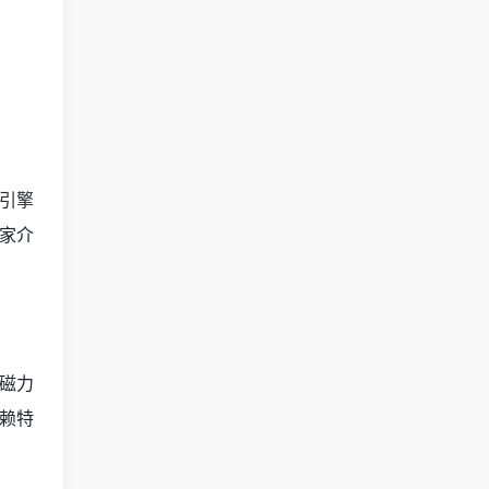
引擎
家介
磁力
赖特