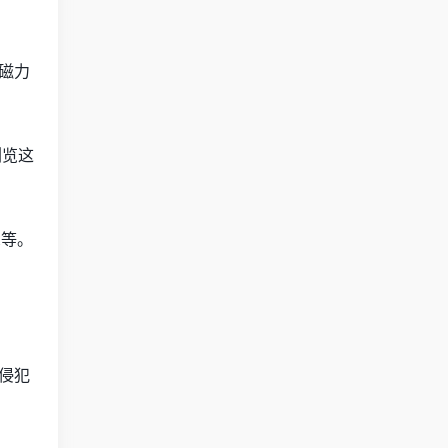
磁力
浏览这
t等。
侵犯