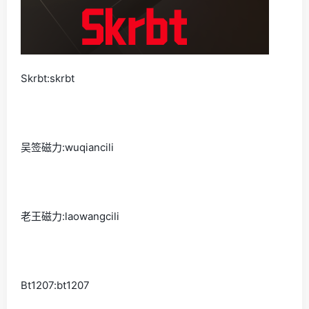
Skrbt:skrbt
吴签磁力:wuqiancili
老王磁力:laowangcili
Bt1207:bt1207