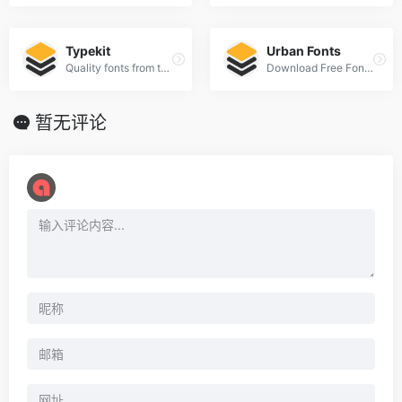
Typekit
Urban Fonts
Quality fonts from the world’s best foundries.
Download Free Fonts and Free Dingbats.
暂无评论