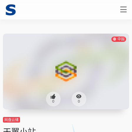
中国
0
0
网盘云储
天翼小站