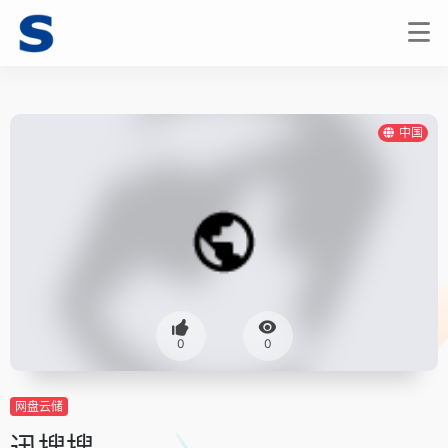
中国
0
0
网盘云储
迅搜搜