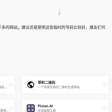
不多的网站，建议还是使用这些临时的号码比较好，摸友们可
草料二维码
一个很棒的在线工具，包含了开发工具、网站运维、日常工具、微信工具、图片识别等十个大类
一个非常实用的二维码生成网站
Pixian.AI
一个非常良心的B站视频下载网站，输入视频地址，解析下载视频/音频。多种画质分辨率和格式可以按需选择，超级[…]
在线抠图工具