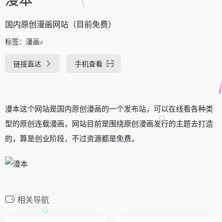
国内原创漫画网站（目前免费）
标签：
漫画
链接直达
手机查看
漫本这个网站是国内原创漫画的一个发布站，可以在线看各种类
型的原创连载漫画，网站目前是围绕原创漫画发行的主题去打造
的，算是创业阶段，不过资源都是免费。
相关导航