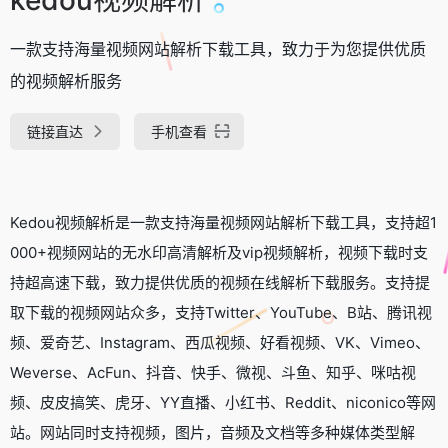
一款支持海量视频网站解析下载工具，致力于为您提供优质
的视频解析服务
链接直达
手机查看
Kedou视频解析是一款支持海量视频网站解析下载工具，支持超1
000+视频网站的无水印高清解析及vip视频解析，视频下载时支
持超高速下载，致力提供优质的视频在线解析下载服务。支持提
取下载的视频网站众多，支持Twitter、YouTube、B站、腾讯视
频、爱奇艺、Instagram、西瓜视频、好看视频、VK、Vimeo、
Weverse、AcFun、抖音、快手、微视、斗鱼、知乎、咪咕视
频、皮皮搞笑、虎牙、YY直播、小红书、Reddit、niconico等网
站。网站同时支持视频，图片，音频及文档等多种媒体类型解