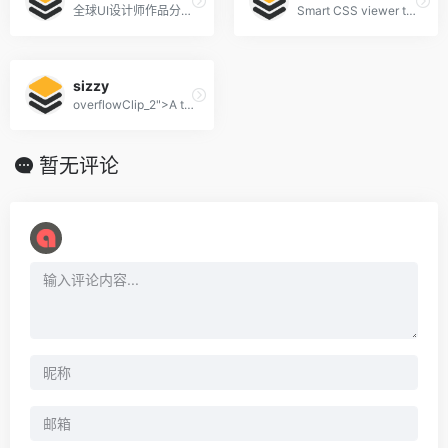
全球UI设计师作品分享平台。
Smart CSS viewer tailored for Designers.
sizzy
overflowClip_2">A tool for developing responsive websites crazy-fast
暂无评论