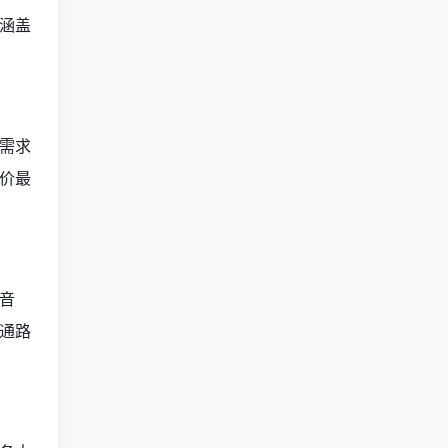
涵盖
需求
价最
音
通路