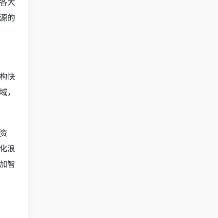
各大
源的
构快
域，
资
化浪
加智