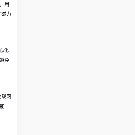
，用
“磁力
心化
避免
物联网
能