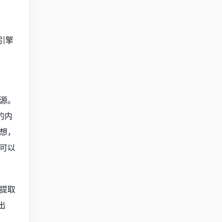
引擎
源。
的内
想，
可以
提取
出