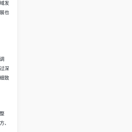
域发
展也
调
过深
细致
整
方、